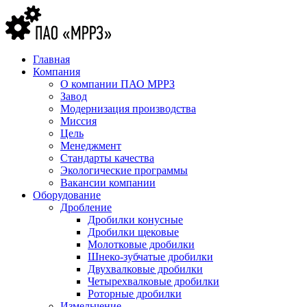
Главная
Компания
О компании ПАО МРРЗ
Завод
Модернизация производства
Миссия
Цель
Менеджмент
Стандарты качества
Экологические программы
Вакансии компании
Оборудование
Дробление
Дробилки конусные
Дробилки щековые
Молотковые дробилки
Шнеко-зубчатые дробилки
Двухвалковые дробилки
Четырехвалковые дробилки
Роторные дробилки
Измельчение