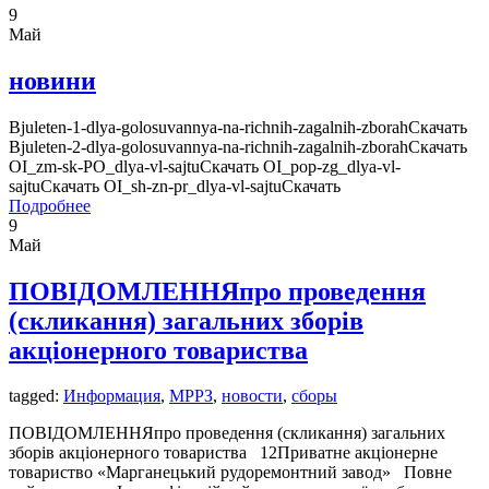
9
Май
новини
Bjuleten-1-dlya-golosuvannya-na-richnih-zagalnih-zborahСкачать
Bjuleten-2-dlya-golosuvannya-na-richnih-zagalnih-zborahСкачать
OI_zm-sk-PO_dlya-vl-sajtuСкачать OI_pop-zg_dlya-vl-
sajtuСкачать OI_sh-zn-pr_dlya-vl-sajtuСкачать
Подробнее
9
Май
ПОВІДОМЛЕННЯпро проведення
(скликання) загальних зборів
акціонерного товариства
tagged:
Информация
,
МРРЗ
,
новости
,
сборы
ПОВІДОМЛЕННЯпро проведення (скликання) загальних
зборів акціонерного товариства 12Приватне акціонерне
товариство «Марганецький рудоремонтний завод» Повне