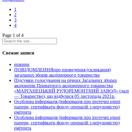
1
2
3
4
Page 1 of 4
Свежие записи
новини
ПОВІДОМЛЕННЯпро проведення (скликання)
загальних зборів акціонерного товариства
Підсумки голосування на річних Загальних зборах
акціонерів Приватного акціонерного товариства
«МАРГАНЕЦЬКИЙ РУДОРЕМОНТНИЙ ЗАВОД» (далі
— Товариство), що відбулися 05 листопада 2021р.
Особлива інформація (інформація про іпотечні цінні
папери, сертифікати фонду операцій з нерухомістю)
емітента
Особлива інформація (інформація про іпотечні цінні
папери, сертифікати фонду операцій з нерухомістю)
емітента