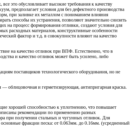
все это обусловливает высокие требования к качеству
уум, предполагает условия для без дефектного производства
орм, при заливке их металлом с пониманием влияния
ирать способы их устранения, позволяют значительно снизить
щих на процесс формирования отливки, создают условия для
емых расходных материалов, конструктивные особенности
еческий фактор и т.д. в совокупности влияют на качество
вие на качество отливок при ВПФ. Естественно, что в
одства и качество отливок может быть усилено, либо
ациям поставщиков технологического оборудования, но не
 — облицовочная и герметизирующая, антипригарная краска.
щие хорошей способностью к уплотнению, что повышает
 описаны рекомендации по применению разных
ора при получении стальных и чугунных отливок. Для
основные фракции песка: от 0.063мм. до 0.16мм. (усредненный