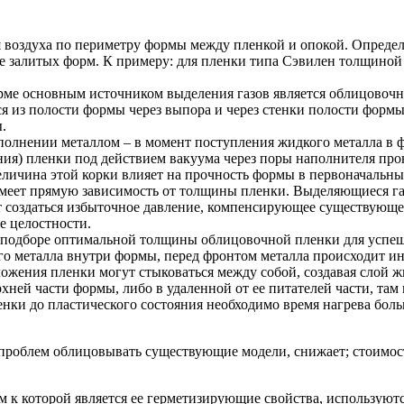
 воздуха по периметру формы между пленкой и опокой. Опреде
 залитых форм. К примеру: для пленки типа Сэвилен толщиной 0
рме основным источником выделения газов является облицовочна
яся из полости формы через выпора и через стенки полости форм
.
аполнении металлом – в момент поступления жидкого металла в 
ния) пленки под действием вакуума через поры наполнителя пр
Величина этой корки влияет на прочность формы в первоначальн
меет прямую зависимость от толщины пленки. Выделяющиеся газ
т создаться избыточное давление, компенсирующее существующее
 целостности.
 подборе оптимальной толщины облицовочной пленки для успеш
го металла внутри формы, перед фронтом металла происходит и
ложения пленки могут стыковаться между собой, создавая слой
рхней части формы, либо в удаленной от ее питателей части, там
енки до пластического состояния необходимо время нагрева боль
роблем облицовывать существующие модели, снижает; стоимость
 к которой является ее герметизирующие свойства, используют