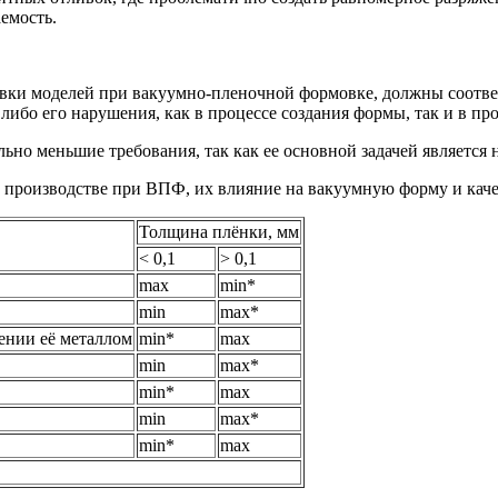
емость.
ки моделей при вакуумно-пленочной формовке, должны соответс
либо его нарушения, как в процессе создания формы, так и в пр
ьно меньшие требования, так как ее основной задачей является 
 производстве при ВПФ, их влияние на вакуумную форму и кач
Толщина плёнки, мм
< 0,1
> 0,1
max
min*
min
max*
ении её металлом
min*
max
min
max*
min*
max
min
max*
min*
max