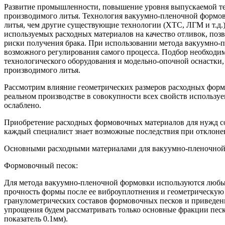
Развитие промышленности, повышение уровня выпускаемой техн
производимого литья. Технология вакуумно-пленочной формовки
литья, чем другие существующие технологии (ХТС, ЛГМ и т.д.
используемых расходных материалов на качество отливок, поз
риски получения брака. При использовании метода вакуумно-п
возможного регулирования самого процесса. Подбор необходи
технологического оборудования и модельно-опочной оснастки, в
производимого литья.
Рассмотрим влияние геометрических размеров расходных формо
реальном производстве в совокупности всех свойств используе
ослаблено.
Приобретение расходных формовочных материалов для нужд соб
каждый специалист знает возможные последствия при отклоне
Основными расходными материалами для вакуумно-пленочной 
Формовочный песок:
Для метода вакуумно-пленочной формовки используются любы
прочность формы после ее виброуплотнения и геометрическу
гранулометрических составов формовочных песков и приведен
упрощения будем рассматривать только основные фракции песк
показатель 0.1мм).