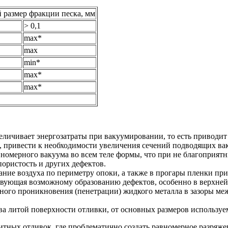
 размер фракции песка, мм
> 0,1
max*
max
min*
max*
max*
еличивает энергозатраты при вакуумировании, то есть приводит
 привести к необходимости увеличения сечений подводящих ва
номерного вакуума во всем теле формы, что при не благоприят
пористость и других дефектов.
ание воздуха по периметру опоки, а также в прогары пленки п
вующая возможному образованию дефектов, особенно в верхней
ного проникновения (пенетрации) жидкого металла в зазоры меж
ва литой поверхности отливки, от основных размеров используе
тных отливок, где проблематично создать равномерное разряжен