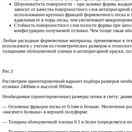
Шероховатость поверхности – при заливке формы жидким
зависит от качества поверхностного слоя антипригарной 
использовании крупных фракций формовочного песка и т
вдавливая ее в поры песка, чем увеличивает микронеровн
Стойкость поверхностного слоя полости формы при запол
конфигурацию получаемой отливки. Чем толще такая обол
Любые расходные формовочные материалы, применяемые в техн
использовать с учетом их геометрических размеров и техноло
толщинами облицовочной пленки и антипригарной краски, позв
Рис.1
Рассмотрим ориентировочный вариант подбора размеров необх
отливки 2400мм и высотой 900мм.
Необходимые (ориентировочные) размеры опоки в свету: диаме
— Основные фракции песка от 0.1мм и больше. Увеличение раз
«висячего болвана» в верхней полуформе.
— Толщина облицовочной пленки 0.1 и более (определяется оп
— Толщина противопригарного покрытия для производства масс