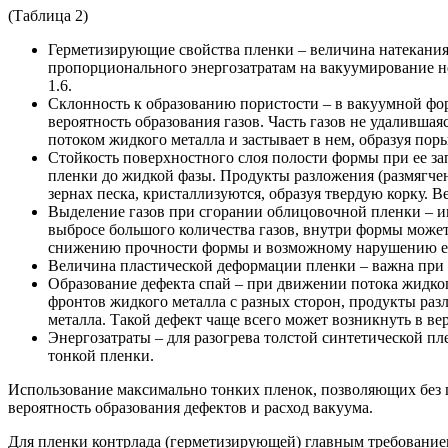
(Таблица 2)
Герметизирующие свойства пленки – величина натекания
пропорционального энергозатратам на вакуумирование не
1.6.
Склонность к образованию пористости – в вакуумной фо
вероятность образования газов. Часть газов не удаливша
потоком жидкого металла и застывает в нем, образуя поры
Стойкость поверхностного слоя полости формы при ее з
пленки до жидкой фазы. Продукты разложения (размягче
зернах песка, кристаллизуются, образуя твердую корку. 
Выделение газов при сгорании облицовочной пленки – и
выбросе большого количества газов, внутри формы може
снижению прочности формы и возможному нарушению ее
Величина пластической деформации пленки – важна при
Образование дефекта спай – при движении потока жидко
фронтов жидкого металла с разных сторон, продукты раз
металла. Такой дефект чаще всего может возникнуть в ве
Энергозатраты – для разогрева толстой синтетической пл
тонкой пленки.
Использование максимально тонких пленок, позволяющих без п
вероятность образования дефектов и расход вакуума.
Для пленки контрлада (герметизирующей) главным требованием