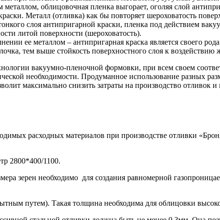
 металлом, облицовочная пленка выгорает, оголяя слой антипр
краски. Металл (отливка) как бы повторяет шероховатость пове
онкого слоя антипригарной краски, пленка под действием ваку
ости литой поверхности (шероховатость).
нении ее металлом – антипригарная краска является своего ро
очка, тем выше стойкость поверхностного слоя к воздействию жи
ологии вакуумно-пленочной формовки, при всем своем соответ
гической необходимости. Продуманное использование разных ра
олит максимально снизить затраты на производство отливок и п
одимых расходных материалов при производстве отливки «Брон
тр 2800*400/1100.
мера зерен необходимо для создания равномерной газопроницае
ытным путем). Такая толщина необходима для облицовки высоко
ивной стальной отливки должна быть не менее 0.3мм. Она позв