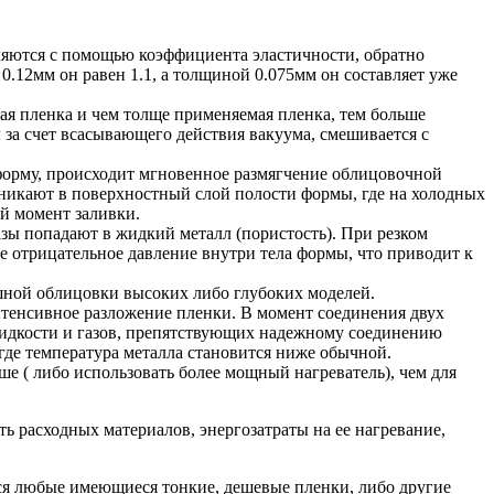
ляются с помощью коэффициента эластичности, обратно
.12мм он равен 1.1, а толщиной 0.075мм он составляет уже
я пленка и чем толще применяемая пленка, тем больше
ы за счет всасывающего действия вакуума, смешивается с
форму, происходит мгновенное размягчение облицовочной
оникают в поверхностный слой полости формы, где на холодных
ый момент заливки.
ы попадают в жидкий металл (пористость). При резком
 отрицательное давление внутри тела формы, что приводит к
ной облицовки высоких либо глубоких моделей.
нтенсивное разложение пленки. В момент соединения двух
 жидкости и газов, препятствующих надежному соединению
 где температура металла становится ниже обычной.
ше ( либо использовать более мощный нагреватель), чем для
 расходных материалов, энергозатраты на ее нагревание,
ся любые имеющиеся тонкие, дешевые пленки, либо другие