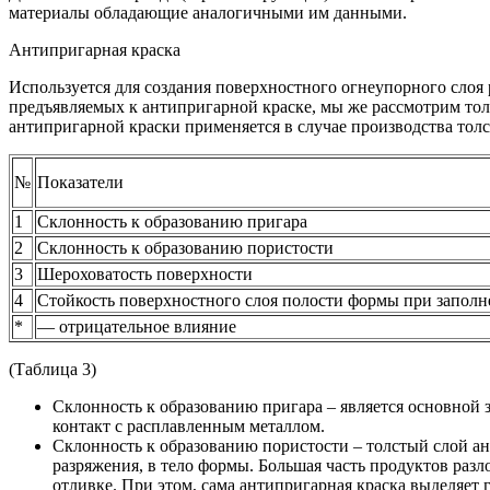
материалы обладающие аналогичными им данными.
Антипригарная краска
Используется для создания поверхностного огнеупорного слоя
предъявляемых к антипригарной краске, мы же рассмотрим тол
антипригарной краски применяется в случае производства то
№
Показатели
1
Склонность к образованию пригара
2
Склонность к образованию пористости
3
Шероховатость поверхности
4
Стойкость поверхностного слоя полости формы при заполн
*
— отрицательное влияние
(Таблица 3)
Склонность к образованию пригара – является основной
контакт с расплавленным металлом.
Склонность к образованию пористости – толстый слой а
разряжения, в тело формы. Большая часть продуктов раз
отливке. При этом, сама антипригарная краска выделяет 