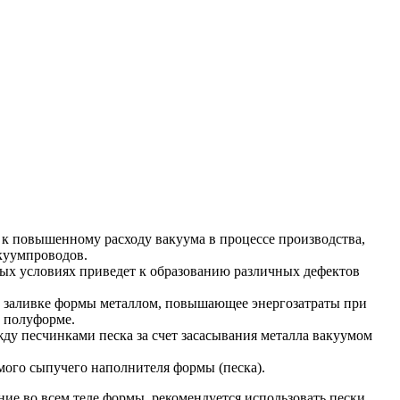
 к повышенному расходу вакуума в процессе производства,
куумпроводов.
ных условиях приведет к образованию различных дефектов
ри заливке формы металлом, повышающее энергозатраты при
 полуформе.
ду песчинками песка за счет засасывания металла вакуумом
мого сыпучего наполнителя формы (песка).
ие во всем теле формы, рекомендуется использовать пески