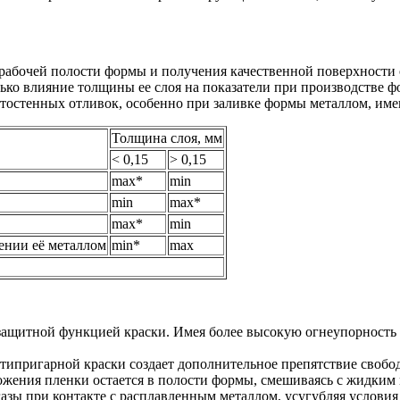
 рабочей полости формы и получения качественной поверхности
ько влияние толщины ее слоя на показатели при производстве ф
лстостенных отливок, особенно при заливке формы металлом, и
Толщина слоя, мм
< 0,15
> 0,15
max*
min
min
max*
max*
min
ении её металлом
min*
max
 защитной функцией краски. Имея более высокую огнеупорность
нтипригарной краски создает дополнительное препятствие свобо
ложения пленки остается в полости формы, смешиваясь с жидким
газы при контакте с расплавленным металлом, усугубляя услови