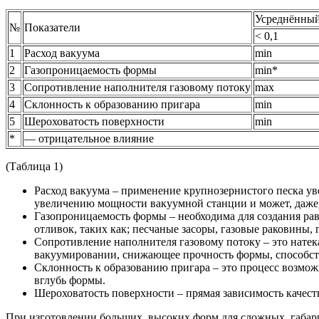
Усреднённый
№
Показатели
< 0,1
1
Расход вакуума
min
2
Газопроницаемость формы
min*
3
Сопротивление наполнителя газовому потоку
max
4
Склонность к образованию пригара
min
5
Шероховатость поверхности
min
*
— отрицательное влияние
(Таблица 1)
Расход вакуума – применение крупнозернистого песка ув
увеличению мощности вакуумной станции и может, даже,
Газопроницаемость формы – необходима для создания рав
отливок, таких как; песчаные засоры, газовые раковины, 
Сопротивление наполнителя газовому потоку – это натек
вакуумировании, снижающее прочность формы, способст
Склонность к образованию пригара – это процесс возмож
вглубь формы.
Шероховатость поверхности – прямая зависимость качест
При изготовлении больших, высоких форм для сложных, габари