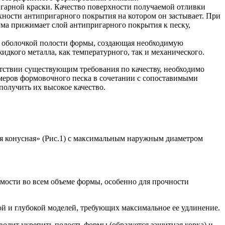
игарной краски. Качество поверхности получаемой отливки
рхности антипригарного покрытия на котором он застывает. При
ума прижимает слой антипригарного покрытия к песку,
да оболочкой полости формы, создающая необходимую
дкого металла, как температурного, так и механического.
ствии существующим требования по качеству, необходимо
змеров формовочного песка в сочетании с сопоставимыми
олучить их высокое качество.
я конусная» (Рис.1) с максимальным наружным диаметром
мости во всем объеме формы, особенно для прочности
й и глубокой моделей, требующих максимальное ее удлинение.
олит укрепить полость формы (образуeтcя защитная корка) и