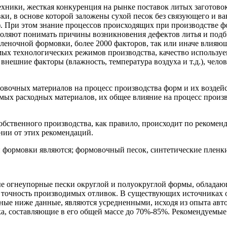
ики, жесткая конкуренция на рынке поставок литых заготовок, 
, в основе которой заложены сухой песок без связующего и вак
). При этом знание процессов происходящих при производстве ф
воляют понимать причины возникновения дефектов литья и подб
леночной формовки, более 2000 факторов, так или иначе влияю
мых технологических режимов производства, качество использу
нешние факторы (влажность, температура воздуха и т.д.), челов
вочных материалов на процесс производства форм и их воздейст
мых расходных материалов, их общее влияние на процесс произв
ственного производства, как правило, происходит по рекоменд
нии от этих рекомендаций.
формовки являются; формовочный песок, синтетические пленки
е огнеупорные пески округлой и полуокруглой формы, обладаю
ю точность производимых отливок. В существующих источниках
ные ниже данные, являются усредненными, исходя из опыта авт
а, составляющие в его общей массе до 70%-85%. Рекомендуемые 