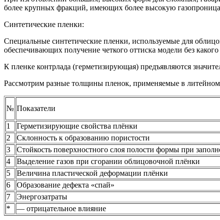
более крупных фракций, имеющих более высокую газопроница
Синтетические пленки:
Специальные синтетические пленки, используемые для облицов
обеспечивающих получение четкого оттиска модели без какого 
К пленке контрлада (герметизирующая) предъявляются значител
Рассмотрим разные толщины пленок, применяемые в литейном
№
Показатели
1
Герметизирующие свойства плёнки
2
Склонность к образованию пористости
3
Стойкость поверхностного слоя полости формы при заполн
4
Выделение газов при сгорании облицовочной плёнки
5
Величина пластической деформации плёнки
6
Образование дефекта «спай»
7
Энергозатраты
*
— отрицательное влияние