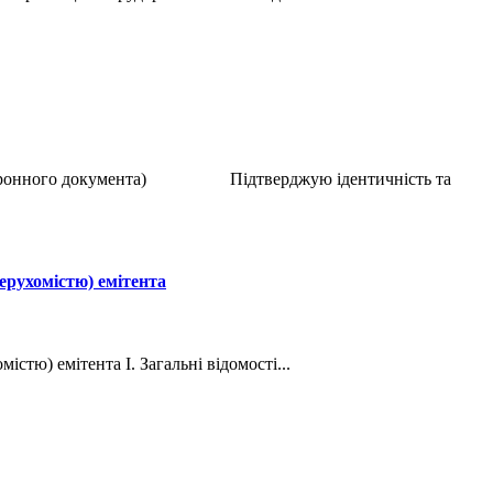
р електронного документа) Підтверджую ідентичність та
нерухомістю) емітента
стю) емітента І. Загальні відомості...