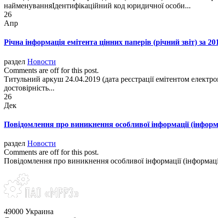
найменуванняІдентифікаційний код юридичної особи...
26
Апр
Річна інформація емітента цінних паперів (річний звіт) за 20
раздел
Новости
Comments are off for this post.
Титульний аркуш 24.04.2019 (дата реєстрації емітентом ел
достовірність...
26
Дек
Повідомлення про виникнення особливої інформації (інформац
раздел
Новости
Comments are off for this post.
Повідомлення про виникнення особливої інформації (інформації п
49000 Украина