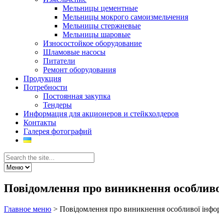
Мельницы цементные
Мельницы мокрого самоизмельчения
Мельницы стержневые
Мельницы шаровые
Износостойкое оборудование
Шламовые насосы
Питатели
Ремонт оборудования
Продукция
Потребности
Постоянная закупка
Тендеры
Информация для акционеров и стейкхолдеров
Контакты
Галерея фотографий
Повідомлення про виникнення особливо
Главное меню
>
Повідомлення про виникнення особливої інфо