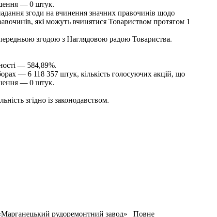
ішення — 0 штук.
 надання згоди на вчинення значних правочинів щодо
 правочинів, які можуть вчинятися Товариством протягом 1
попередньою згодою з Наглядовою радою Товариства.
тності — 584,89%.
борах — 6 118 357 штук, кількість голосуючих акцій, що
ішення — 0 штук.
льність згідно із законодавством.
 «Марганецький рудоремонтний завод» Повне