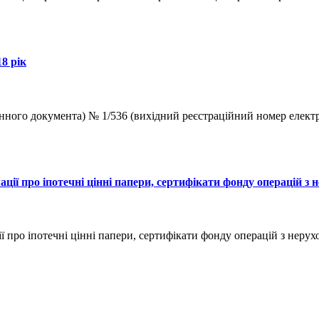
18 рік
ектронного документа) № 1/536 (вихідний реєстраційний номе
ії про іпотечні цінні папери, сертифікати фонду операцій з 
ро іпотечні цінні папери, сертифікати фонду операцій з нерухомі