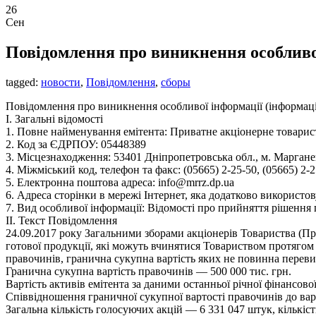
26
Сен
Повідомлення про виникнення особливо
tagged:
новости
,
Повідомлення
,
сборы
Повідомлення про виникнення особливої інформації (інформації
І. Загальні відомості
1. Повне найменування емітента: Приватне акцiонерне товари
2. Код за ЄДРПОУ: 05448389
3. Місцезнаходження: 53401 Дніпропетровська обл., м. Марганець
4. Міжміський код, телефон та факс: (05665) 2-25-50, (05665) 2-
5. Електронна поштова адреса: info@mrrz.dp.ua
6. Адреса сторінки в мережі Інтернет, яка додатково використову
7. Вид особливої інформації: Відомості про прийняття рішення
ІІ. Текст Повідомлення
24.09.2017 року Загальними зборами акціонерів Товариства (П
готової продукції, які можуть вчинятися Товариством протягом
правочинів, гранична сукупна вартість яких не повинна перев
Гранична сукупна вартість правочинів — 500 000 тис. грн.
Вартість активів емітента за даними останньої річної фінансової
Співвідношення граничної сукупної вартості правочинів до варт
Загальна кількість голосуючих акцій — 6 331 047 штук, кількіст