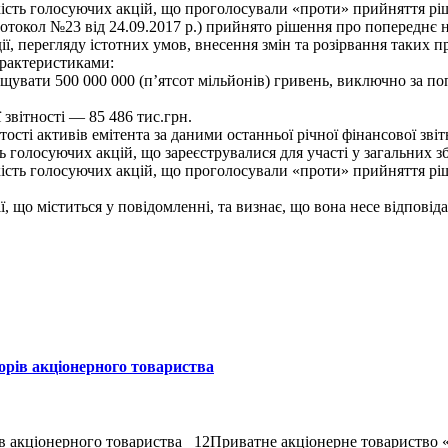
кість голосуючих акцій, що проголосували «проти» прийняття р
ротокол №23 від 24.09.2017 р.) прийнято рiшення про попереднє
дії, перегляду істотних умов, внесення змін та розірвання таких
арактеристиками:
ищувати 500 000 000 (п’ятсот мільйонів) гривень, виключно за 
 звітності — 85 486 тис.грн.
ості активів емітента за даними останньої річної фінансової зві
ь голосуючих акцій, що зареєструвалися для участі у загальних з
кість голосуючих акцій, що проголосували «проти» прийняття р
, що міститься у повідомленні, та визнає, що вона несе відповіда
ів акціонерного товариства
 акціонерного товариства 12Приватне акціонерне товариство