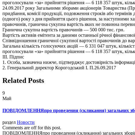
проголосували «за» прийняття рішення — 6 118 357 штук, кіль
24.09.2017 року Загальними зборами акціонерів Товариства (П
придбання, комісії продукції, подовження строків або термінів 
(одного) року з дня прийняття цього рішення, за наступними х
правочинів, гранична сукупна вартість яких не повинна перев
Гранична сукупна вартість правочинів — 500 000 тис. грн.
Вартість активів емітента за даними останньої річної фінансової
Співвідношення граничної сукупної вартості правочинів до варт
Загальна кількість голосуючих акцій — 6 331 047 штук, кількіст
проголосували «за» прийняття рішення — 6 118 357 штук, кіль
III. Підпис
1. Особа, зазначена нижче, підтверджує достовірність інформації
2. Генеральний директор ​Корогодський I. П.​26.09.2017
Related Posts
9
Май
ПОВІДОМЛЕННЯпро проведення (скликання) загальних збор
раздел
Новости
Comments are off for this post.
ПОВІДОМЛЕННЯпро проведення (скликання) загальних зборів