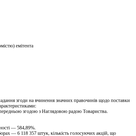
омістю) емітента
 надання згоди на вчинення значних правочинів щодо поставки
характеристиками:
попередньою згодою з Наглядовою радою Товариства.
тності — 584,89%.
борах — 6 118 357 штук, кількість голосуючих акцій, що