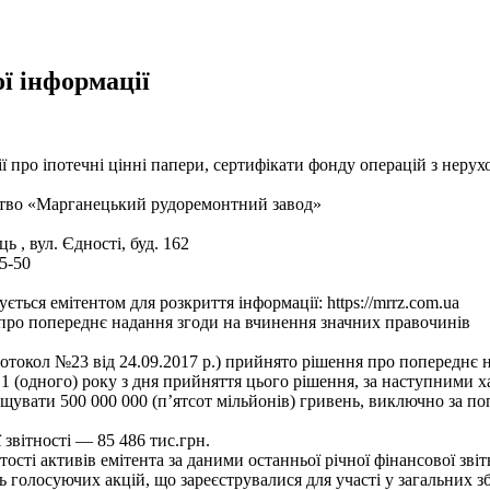
ї інформації
 про іпотечні цінні папери, сертифікати фонду операцій з нерух
ство «Марганецький рудоремонтний завод»
 , вул. Єдності, буд. 162
25-50
ється емітентом для розкриття інформації: https://mrrz.com.ua
 про попереднє надання згоди на вчинення значних правочинів
ротокол №23 від 24.09.2017 р.) прийнято рiшення про попереднє
 1 (одного) року з дня прийняття цього рішення, за наступними 
ищувати 500 000 000 (п’ятсот мільйонів) гривень, виключно за 
 звітності — 85 486 тис.грн.
ості активів емітента за даними останньої річної фінансової зві
ь голосуючих акцій, що зареєструвалися для участі у загальних з