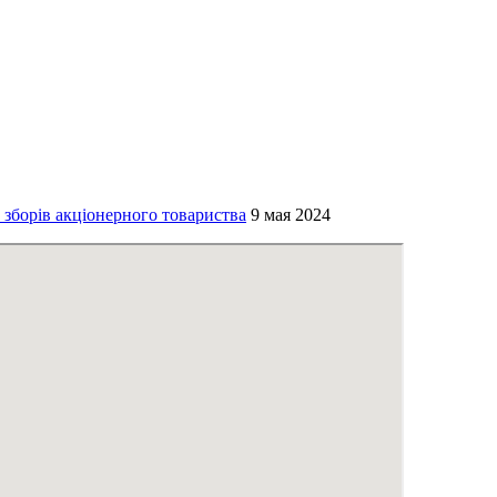
борів акціонерного товариства
9 мая 2024