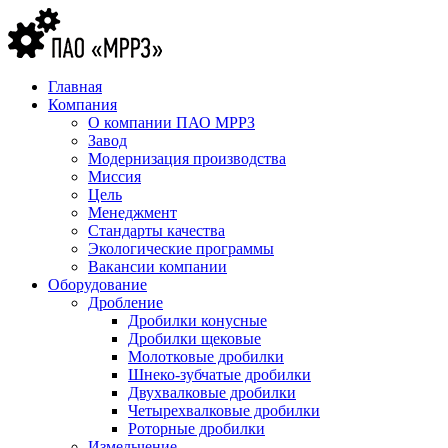
Главная
Компания
О компании ПАО МРРЗ
Завод
Модернизация производства
Миссия
Цель
Менеджмент
Стандарты качества
Экологические программы
Вакансии компании
Оборудование
Дробление
Дробилки конусные
Дробилки щековые
Молотковые дробилки
Шнеко-зубчатые дробилки
Двухвалковые дробилки
Четырехвалковые дробилки
Роторные дробилки
Измельчение